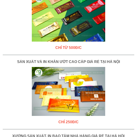
CHỈ TỪ 500Đ/C
SẢN XUẤT VÀ IN KHĂN ƯỚT CAO CẤP GIÁ RẺ TẠI HÀ NỘI
CHỈ 250Đ/C
XƯỞNG SẢN XUẤT, IN BAO TĂM NHÀ HÀNG GIÁ RẺ TẠI HÀ HỘI