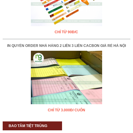
CHỈ TỪ 90Đ/C
IN QUYỂN ORDER NHÀ HÀNG 2 LIÊN 3 LIÊN CACBON GIÁ RẺ HÀ NỘI
CHỈ TỪ 3.000Đ/ CUỐN
BAO TĂM TIỆT TRÙNG