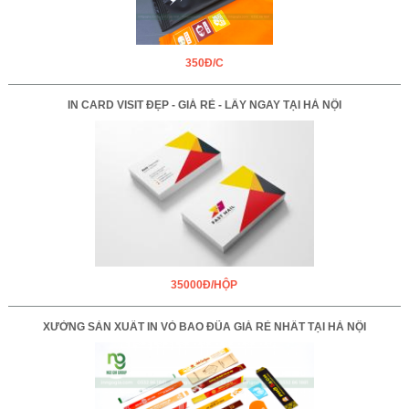
350Đ/C
IN CARD VISIT ĐẸP - GIÁ RẺ - LẤY NGAY TẠI HÀ NỘI
35000Đ/HỘP
XƯỞNG SẢN XUẤT IN VỎ BAO ĐŨA GIÁ RẺ NHẤT TẠI HÀ NỘI