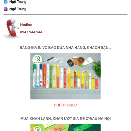
Ngô Trung
Ngô Trung
Hotline
0947 944 944
BẢNG GIÁ IN VỎ BAO ĐŨA NHÀ HÀNG, KHÁCH SẠN...
CHỈ TỪ 90Đ/C
MUA KHĂN LẠNH, KHĂN ƯỚT GIÁ RẺ Ở ĐÂU HÀ NỘI