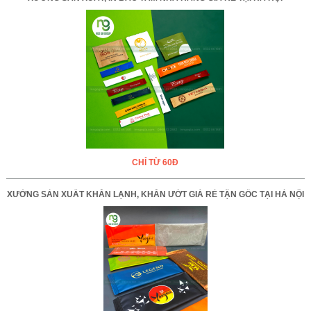
CHỈ TỪ 60Đ
XƯỞNG SẢN XUẤT KHĂN LẠNH, KHĂN ƯỚT GIÁ RẺ TẬN GỐC TẠI HÀ NỘI