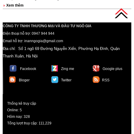
Xem thêm
CÔNG TY TNHH THƯƠNG MẠI VÀ ĐẦU TƯ NGÔ GIA
Điện thoại hỗ trợ: 0947 944 944
Email hỗ trợ: inanngogia@gmail.com
Địa chỉ: Số 1 ngõ 69 Đường Nguyễn Xiển, Phường Hạ Đình, Quận
Thanh Xuân, Hà Nội
Facebook
Zing me
Google plus
Bloger
Twitter
RSS
Thống kê truy cập
Online
: 5
Hôm nay
: 328
Tổng lượt truy cập
: 111,229