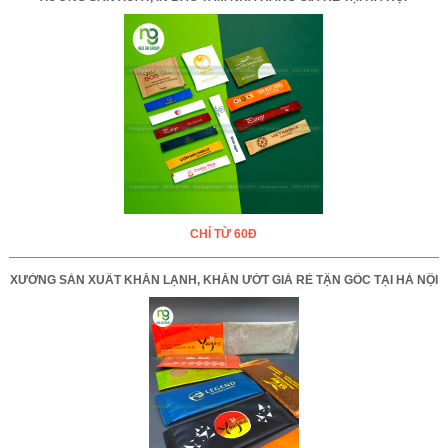
CHỈ TỪ 60Đ
XƯỞNG SẢN XUẤT KHĂN LẠNH, KHĂN ƯỚT GIÁ RẺ TẬN GỐC TẠI HÀ NỘI