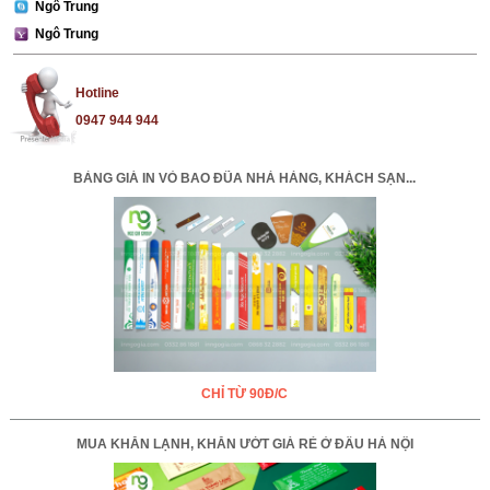
Ngô Trung
Ngô Trung
Hotline
0947 944 944
BẢNG GIÁ IN VỎ BAO ĐŨA NHÀ HÀNG, KHÁCH SẠN...
CHỈ TỪ 90Đ/C
MUA KHĂN LẠNH, KHĂN ƯỚT GIÁ RẺ Ở ĐÂU HÀ NỘI