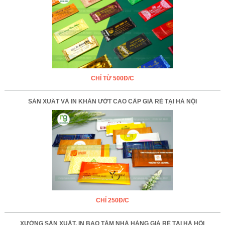
CHỈ TỪ 500Đ/C
SẢN XUẤT VÀ IN KHĂN ƯỚT CAO CẤP GIÁ RẺ TẠI HÀ NỘI
CHỈ 250Đ/C
XƯỞNG SẢN XUẤT, IN BAO TĂM NHÀ HÀNG GIÁ RẺ TẠI HÀ HỘI