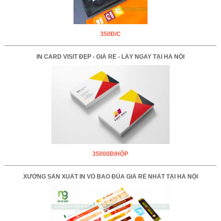
350Đ/C
IN CARD VISIT ĐẸP - GIÁ RẺ - LẤY NGAY TẠI HÀ NỘI
35000Đ/HỘP
XƯỞNG SẢN XUẤT IN VỎ BAO ĐŨA GIÁ RẺ NHẤT TẠI HÀ NỘI