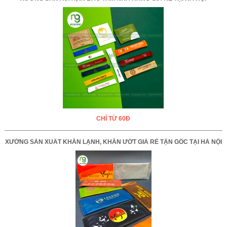
CHỈ TỪ 60Đ
XƯỞNG SẢN XUẤT KHĂN LẠNH, KHĂN ƯỚT GIÁ RẺ TẬN GỐC TẠI HÀ NỘI