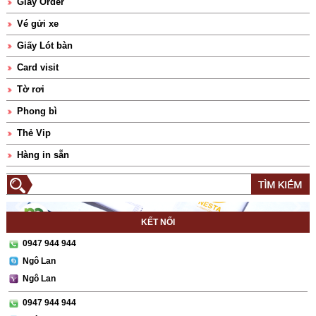
Giấy Order
Vé gửi xe
Giấy Lót bàn
Card visit
Tờ rơi
Phong bì
Thẻ Vip
Hàng in sẵn
KẾT NỐI
0947 944 944
Ngô Lan
Ngô Lan
0947 944 944