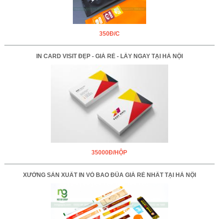
350Đ/C
IN CARD VISIT ĐẸP - GIÁ RẺ - LẤY NGAY TẠI HÀ NỘI
35000Đ/HỘP
XƯỞNG SẢN XUẤT IN VỎ BAO ĐŨA GIÁ RẺ NHẤT TẠI HÀ NỘI