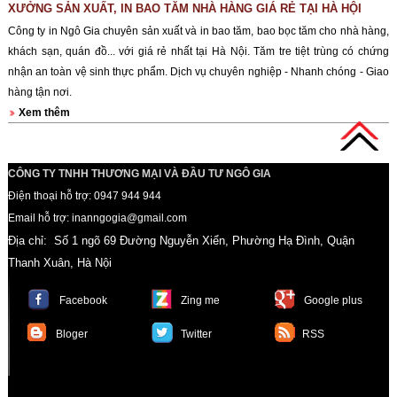
XƯỞNG SẢN XUẤT, IN BAO TĂM NHÀ HÀNG GIÁ RẺ TẠI HÀ HỘI
Công ty in Ngô Gia chuyên sản xuất và in bao tăm, bao bọc tăm cho nhà hàng,
khách sạn, quán đồ... với giá rẻ nhất tại Hà Nội. Tăm tre tiệt trùng có chứng
nhận an toàn vệ sinh thực phẩm. Dịch vụ chuyên nghiệp - Nhanh chóng - Giao
hàng tận nơi.
Xem thêm
CÔNG TY TNHH THƯƠNG MẠI VÀ ĐẦU TƯ NGÔ GIA
Điện thoại hỗ trợ: 0947 944 944
Email hỗ trợ: inanngogia@gmail.com
Địa chỉ: Số 1 ngõ 69 Đường Nguyễn Xiển, Phường Hạ Đình, Quận
Thanh Xuân, Hà Nội
Facebook
Zing me
Google plus
Bloger
Twitter
RSS