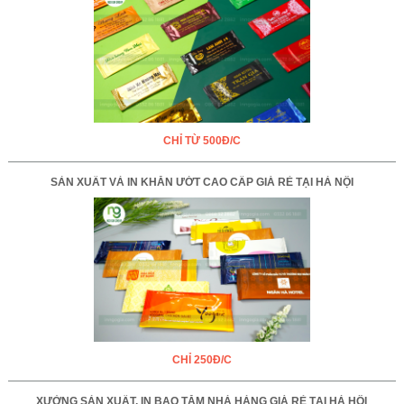
CHỈ TỪ 500Đ/C
SẢN XUẤT VÀ IN KHĂN ƯỚT CAO CẤP GIÁ RẺ TẠI HÀ NỘI
CHỈ 250Đ/C
XƯỞNG SẢN XUẤT, IN BAO TĂM NHÀ HÀNG GIÁ RẺ TẠI HÀ HỘI