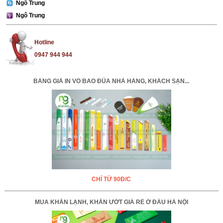
Ngô Trung
Ngô Trung
Hotline
0947 944 944
BẢNG GIÁ IN VỎ BAO ĐŨA NHÀ HÀNG, KHÁCH SẠN...
CHỈ TỪ 90Đ/C
MUA KHĂN LẠNH, KHĂN ƯỚT GIÁ RẺ Ở ĐÂU HÀ NỘI