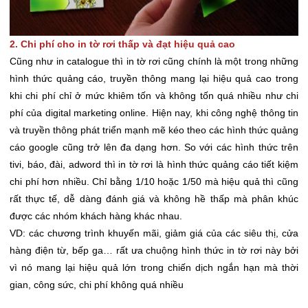
2. Chi phí cho in tờ rơi thấp và đạt hiệu quả cao
Cũng như in catalogue thì in tờ rơi cũng chính là một trong những
hình thức quảng cáo, truyền thông mang lại hiệu quả cao trong
khi chi phí chỉ ở mức khiêm tốn và không tốn quá nhiều như chi
phí của digital marketing online. Hiện nay, khi công nghệ thông tin
và truyền thông phát triển mạnh mẽ kéo theo các hình thức quảng
cáo google cũng trở lên đa dạng hơn. So với các hình thức trên
tivi, báo, đài, adword thì in tờ rơi là hình thức quảng cáo tiết kiệm
chi phí hơn nhiều. Chỉ bằng 1/10 hoặc 1/50 mà hiệu quả thì cũng
rất thực tế, dễ dàng đánh giá và không hề thấp mà phân khúc
được các nhóm khách hàng khác nhau.
VD: các chương trình khuyến mãi, giảm giá của các siêu thị, cửa
hàng điện từ, bếp ga… rất ưa chuộng hình thức in tờ rơi này bởi
vì nó mang lại hiệu quả lớn trong chiến dịch ngắn hạn mà thời
gian, công sức, chi phí không quá nhiều