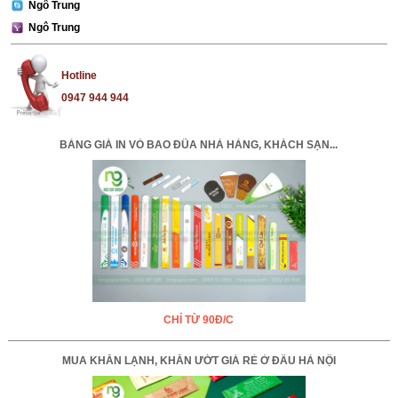
Ngô Trung
Ngô Trung
Hotline
0947 944 944
BẢNG GIÁ IN VỎ BAO ĐŨA NHÀ HÀNG, KHÁCH SẠN...
CHỈ TỪ 90Đ/C
MUA KHĂN LẠNH, KHĂN ƯỚT GIÁ RẺ Ở ĐÂU HÀ NỘI