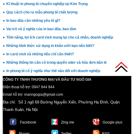
Kĩ thuật in phong bì chuyên nghiệp tại Kim Trọng
Quy cách cho ra mẫu phong bì chất lượng
In bao đũa cần những yếu tố gì?
Vai trò và ý nghĩa của in bao đũa, bao tăm
Tính năng, lợi ích card visit mang lại cho cá nhân, doanh nghiệp
Những hình thức sử dụng in khăn ướt bạn nên biết?
In card visit và những tiêu chí cần thiết?
Những thông tin cần có trong quyển oder và hóa đơn bán lẻ
In phong bì có ý nghĩa như thế nào đối với doanh nghiệp
CÔNG TY TNHH THƯƠNG MẠI VÀ ĐẦU TƯ NGÔ GIA
Điện thoại hỗ trợ: 0947 944 944
Email hỗ trợ: inanngogia@gmail.com
Địa chỉ: Số 1 ngõ 69 Đường Nguyễn Xiển, Phường Hạ Đình, Quận
Thanh Xuân, Hà Nội
Facebook
Zing me
Google plus
Bloger
Twitter
RSS