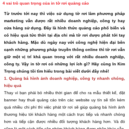
4 vai trò quan trọng của in tờ rơi quảng cáo
Từ trước tới nay thì việc sử dụng tờ rơi làm phương pháp
marketing vẫn được rất nhiều doanh nghiệp, công ty hay
cửa hàng sử dụng. Đây là hình thức quảng cáo phổ biến và
có hiệu quả tức thời tại địa chỉ mà tờ rơi được phát tới tay
khách hàng. Mặc dù ngày nay với công nghệ hiện đại bên
cạnh những phương pháp truyền thông online thì tờ rơi vẫn
giữ một vị trí khá quan trong với rất nhiều doanh nghiệp,
công ty. Vậy in tờ rơi có những lợi ích gì? Hãy cùng In Kim
Trọng chúng tôi tìm hiểu trong bài viết dưới đây nhé!
1. Quảng bá hình ảnh doanh nghiệp, công ty nhanh chóng,
hiệu quả
Thay vì bạn phải bỏ nhiều thời gian để cho ra mẫu thiết kế, đặt
banner hay thuê quảng cáo trên các website uy tín sẽ tốn kém
quá nhiều chi phí thì việc phát tờ rơi sẽ giúp quảng bá hình ảnh
thương hiệu tới khách hàng một cách trực tiếp và nhanh chóng
hơn và tiếp cận được nhiều đối tượng khách hàng hơn. Và đó
cũng là một cách tiếp cận nhóm khách hàng được phân khúc sẵn,