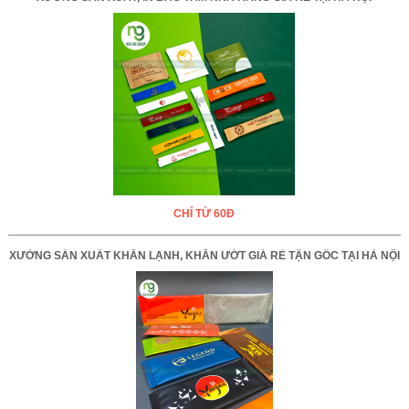
CHỈ TỪ 60Đ
XƯỞNG SẢN XUẤT KHĂN LẠNH, KHĂN ƯỚT GIÁ RẺ TẬN GỐC TẠI HÀ NỘI