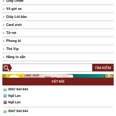
Giấy Order
Vé gửi xe
Giấy Lót bàn
Card visit
Tờ rơi
Phong bì
Thẻ Vip
Hàng in sẵn
KẾT NỐI
0947 944 944
Ngô Lan
Ngô Lan
0947 944 944