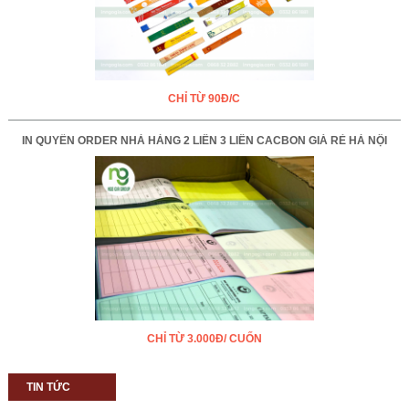
CHỈ TỪ 90Đ/C
IN QUYỂN ORDER NHÀ HÀNG 2 LIÊN 3 LIÊN CACBON GIÁ RẺ HÀ NỘI
CHỈ TỪ 3.000Đ/ CUỐN
TIN TỨC