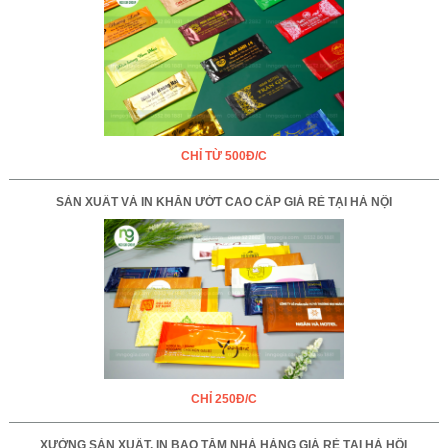
CHỈ TỪ 500Đ/C
SẢN XUẤT VÀ IN KHĂN ƯỚT CAO CẤP GIÁ RẺ TẠI HÀ NỘI
CHỈ 250Đ/C
XƯỞNG SẢN XUẤT, IN BAO TĂM NHÀ HÀNG GIÁ RẺ TẠI HÀ HỘI