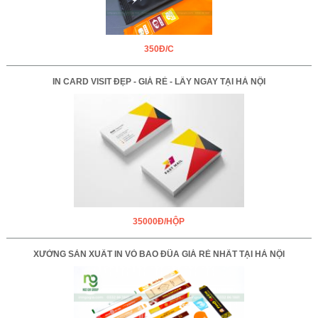
350Đ/C
IN CARD VISIT ĐẸP - GIÁ RẺ - LẤY NGAY TẠI HÀ NỘI
35000Đ/HỘP
XƯỞNG SẢN XUẤT IN VỎ BAO ĐŨA GIÁ RẺ NHẤT TẠI HÀ NỘI